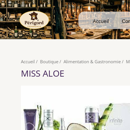
Accueil
Accueil
Co
Co
Accueil
/
Boutique
/
Alimentation & Gastronomie
/
M
MISS ALOE