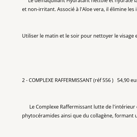
Le démaquillant Hydratant nettoie et hydrate la pe
et non-irritant. Associé à l'Aloe vera, il élimine 
Utiliser le matin et le soir pour nettoyer le visage 
2 - COMPLEXE RAFFERMISSANT (réf 556 ) 54,90 e
Le Complexe Raffermissant lutte de l'intérieur co
phytocéramides ainsi que du collagène, formant un