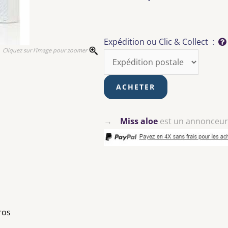
Expédition ou Clic & Collect :
Cliquez sur l'image pour zoomer
→
Miss aloe
est un annonceu
uros