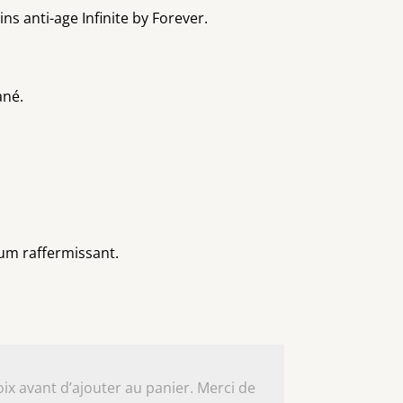
ins anti-age Infinite by Forever.
tané.
rum raffermissant.
ix avant d’ajouter au panier. Merci de