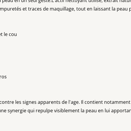
au en un seul geste.L'actif nettoyant utilisé, extrait natu
les impuretés et traces de maquillage, tout en laissant la pea
et le cou
uros
ntre les signes apparents de l'age. Il contient notamment 
e synergie qui repulpe visiblement la peau en lui apportant 