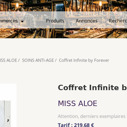
Produits
Produits
Annonces
Annonces
Recher
Recher
mmerces
mmerces
ISS ALOE
/
SOINS ANTI-AGE
/
Coffret Infinite by Forever
Coffret Infinite 
MISS ALOE
Attention, derniers exemplaires
Tarif : 219,68 €