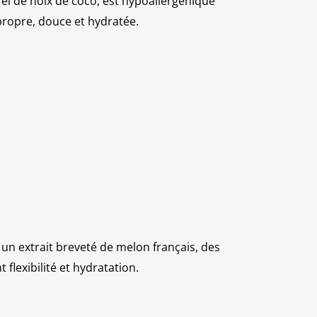
rel de noix de coco, est hypoallergénique
u propre, douce et hydratée.
un extrait breveté de melon français, des
flexibilité et hydratation.