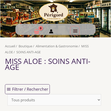
Accueil
/
Boutique
/
Alimentation & Gastronomie
/
MISS
ALOE
/
SOINS ANTI-AGE
MISS ALOE
: SOINS ANTI-
AGE
Filtrer / Rechercher