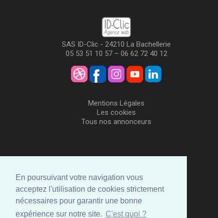
SAS ID-Clic - 24210 La Bachellerie
05 53 51 10 57 – 06 62 72 40 12
Mentions Légales
Les cookies
Tous nos annonceurs
Visiteurs
Me Connecter
En poursuivant votre navigation vous
Créer mon Compte
acceptez l'utilisation de cookies strictement
Annonceurs
nécessaires pour garantir une bonne
Comment ça marche
expérience sur notre site.
C'est quoi ?