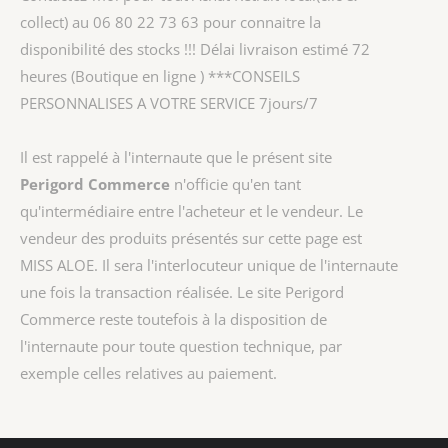
collect) au 06 80 22 73 63 pour connaitre la
disponibilité des stocks !!! Délai livraison estimé 72
heures (Boutique en ligne ) ***CONSEILS
PERSONNALISES A VOTRE SERVICE 7jours/7
Il est rappelé à l'internaute que le présent site
Perigord Commerce
n'officie qu'en tant
qu'intermédiaire entre l'acheteur et le vendeur. Le
vendeur des produits présentés sur cette page est
MISS ALOE
. Il sera l'interlocuteur unique de l'internaute
une fois la transaction réalisée. Le site Perigord
Commerce reste toutefois à la disposition de
l'internaute pour toute question technique, par
exemple celles relatives au paiement.