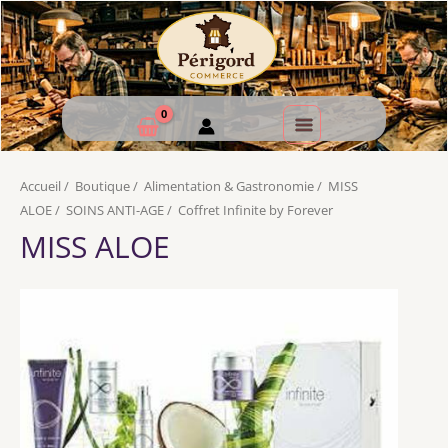
Accueil
/
Boutique
/
Alimentation & Gastronomie
/
MISS
ALOE
/
SOINS ANTI-AGE
/
Coffret Infinite by Forever
MISS ALOE