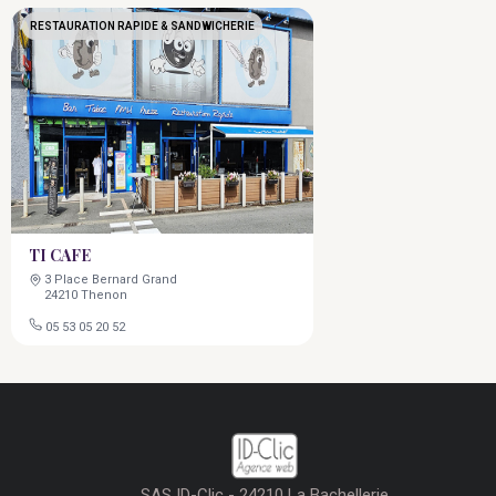
RESTAURATION RAPIDE & SANDWICHERIE
TI CAFE
3 Place Bernard Grand
24210 Thenon
05 53 05 20 52
SAS ID-Clic - 24210 La Bachellerie