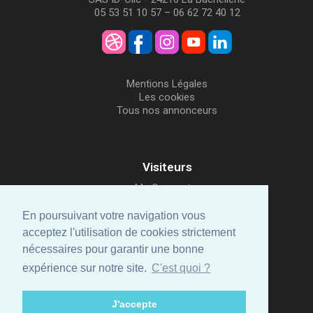
05 53 51 10 57 – 06 62 72 40 12
Mentions Légales
Les cookies
Tous nos annonceurs
Visiteurs
Me Connecter
Créer mon Compte
En poursuivant votre navigation vous
Annonceurs
acceptez l'utilisation de cookies strictement
Comment ça marche
nécessaires pour garantir une bonne
Créer ma page
Espace privé
expérience sur notre site.
C'est quoi ?
© ID-Clic 2026 -
Propulsé par ID-Clic
J'accepte