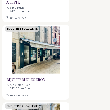
A'TIPIK
6 rue Puyjoli
24310 Brantôme
06 84 72 72 61
BIJOUTERIE & JOAILLERIE
BIJOUTERIE LÉGERON
rue Victor Hugo
24310 Brantôme
05 53 35 35 36
BIJOUTERIE & JOAILLERIE