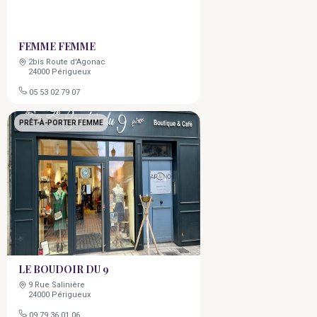
FEMME FEMME
2bis Route d'Agonac
24000 Périgueux
05 53 02 79 07
PRÊT-À-PORTER FEMME
LE BOUDOIR DU 9
9 Rue Salinière
24000 Périgueux
09 79 36 01 06