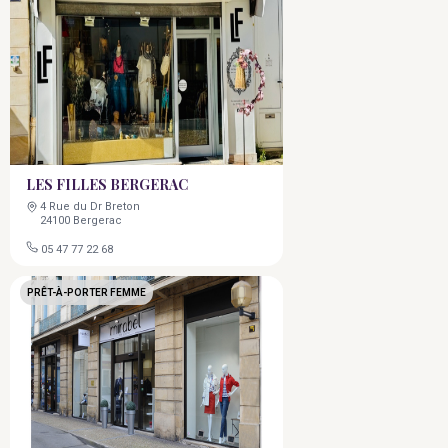
LES FILLES BERGERAC
4 Rue du Dr Breton
24100 Bergerac
05 47 77 22 68
PRÊT-À-PORTER FEMME