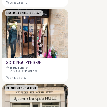
05 53 28 26 12
LINGERIE & MAILLOTS DE BAIN
SOIE PEAU ETHIQUE
18 rue Fénelon
24200 Sarlat-la-Canéda
07 43 03 09 56
BIJOUTERIE & JOAILLERIE