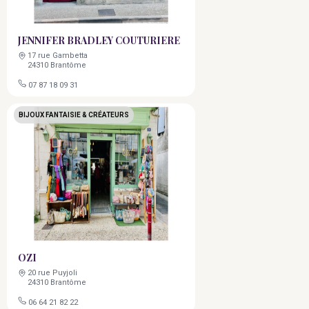
JENNIFER BRADLEY COUTURIERE
17 rue Gambetta
24310 Brantôme
07 87 18 09 31
BIJOUX FANTAISIE & CRÉATEURS
OZI
20 rue Puyjoli
24310 Brantôme
06 64 21 82 22