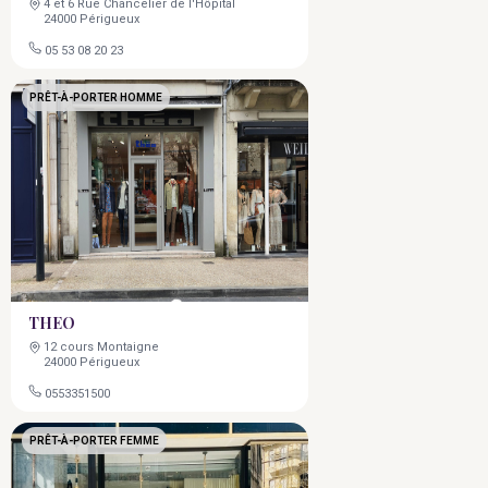
4 et 6 Rue Chancelier de l'Hôpital
24000 Périgueux
05 53 08 20 23
PRÊT-À-PORTER HOMME
THEO
12 cours Montaigne
24000 Périgueux
0553351500
PRÊT-À-PORTER FEMME