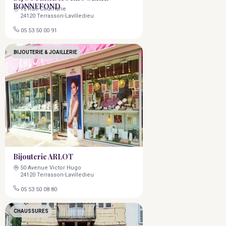
BONNEFOND
15 Rue Cournarie
24120 Terrasson-Lavilledieu
05 53 50 00 91
BIJOUTERIE & JOAILLERIE
Bijouterie ARLOT
50 Avenue Victor Hugo
24120 Terrasson-Lavilledieu
05 53 50 08 80
CHAUSSURES