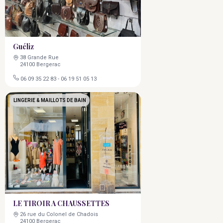
Guéliz
38 Grande Rue
24100 Bergerac
06 09 35 22 83
-
06 19 51 05 13
LINGERIE & MAILLOTS DE BAIN
LE TIROIR A CHAUSSETTES
26 rue du Colonel de Chadois
24100 Bergerac