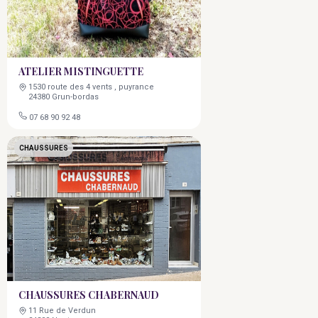
ATELIER MISTINGUETTE
1530 route des 4 vents , puyrance
24380 Grun-bordas
07 68 90 92 48
CHAUSSURES
CHAUSSURES CHABERNAUD
11 Rue de Verdun