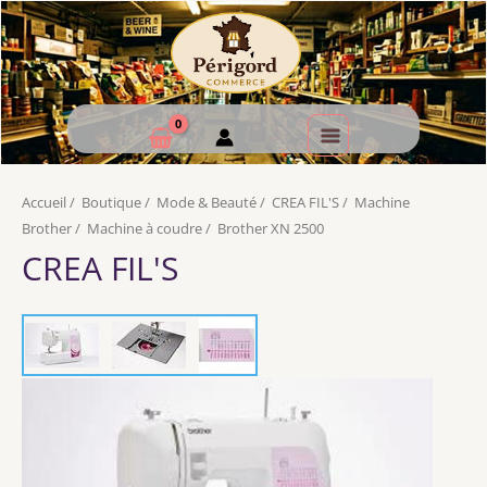
Accueil
/
Boutique
/
Mode & Beauté
/
CREA FIL'S
/
Machine
Brother
/
Machine à coudre
/
Brother XN 2500
CREA FIL'S