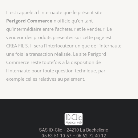
Il est rappelé à l'internaute que le présent site
Perigord Commerce
n'officie qu'en tant
qu'intermédiaire entre l'acheteur et le vendeur. Le
vendeur des produits présentés sur cette page est
CREA FIL'S
. Il sera l'interlocuteur unique de l'internaute
une fois la transaction réalisée. Le site Perigord
Commerce reste toutefois à la disposition de
l'internaute pour toute question technique, par
exemple celles relatives au paiement.
SAS ID-Clic - 24210 La Bachellerie
05 53 51 10 57 – 06 62 72 40 12