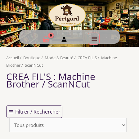
Accueil
/
Boutique
/
Mode & Beauté
/
CREA FIL'S
/
Machine
Brother
/
ScanNCut
CREA FIL'S
: Machine
Brother / ScanNCut
Filtrer / Rechercher