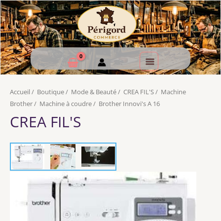
Accueil
/
Boutique
/
Mode & Beauté
/
CREA FIL'S
/
Machine
Brother
/
Machine à coudre
/
Brother Innovi's A 16
CREA FIL'S