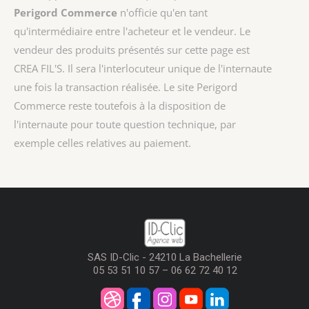
Perigord Commerce
n'officie qu'en tant
qu'intermédiaire entre l'acheteur et le vendeur. Le
vendeur des produits présentés sur cette page est
CREA FIL'S
. Il sera l'interlocuteur unique de l'internaute
une fois la transaction réalisée. Le site Perigord
Commerce reste toutefois à la disposition de
l'internaute pour toute question technique, par
exemple celles relatives au paiement.
SAS ID-Clic - 24210 La Bachellerie
05 53 51 10 57 – 06 62 72 40 12