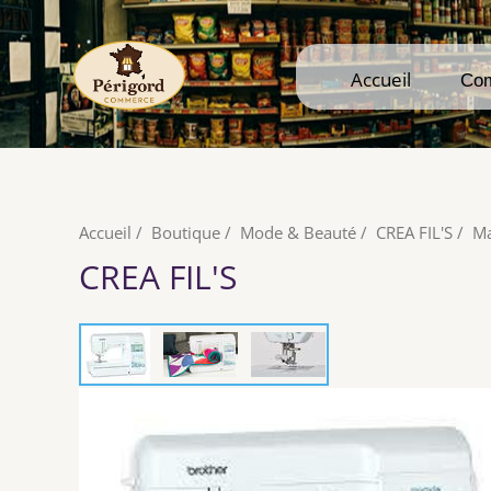
Accueil
Accueil
Co
Co
Accueil
/
Boutique
/
Mode & Beauté
/
CREA FIL'S
/
Ma
CREA FIL'S