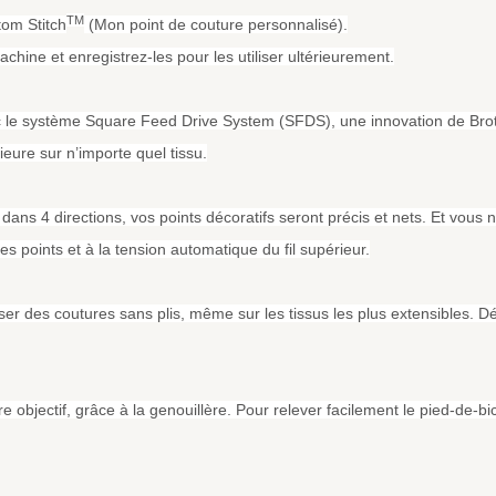
TM
om Stitch
(Mon point de couture personnalisé).
hine et enregistrez-les pour les utiliser ultérieurement.
ec le système Square Feed Drive System (SFDS), une innovation de Brot
eure sur n’importe quel tissu.
ans 4 directions, vos points décoratifs seront précis et nets. Et vous n
s points et à la tension automatique du fil supérieur.
ser des coutures sans plis, même sur les tissus les plus extensibles. 
re objectif, grâce à la genouillère. Pour relever facilement le pied-de-bi