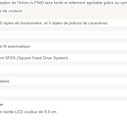
ation de l’Innov-is F560 sera facile et tellement agréable grâce au systè
se de couture.
 10 styles de boutonnière, et 5 styles de polices de caractères
pe-fil automatique
ment SFDS (Square Feed Drive System)
lisé)
ur
an tactile LCD couleur de 9,4 cm.