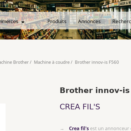
Produits
Produits
Annonces
Annonces
Recher
Recher
mmerces
mmerces
chine Brother
/
Machine à coudre
/
Brother innov-is F560
Brother innov-is
CREA FIL'S
→
Crea fil's
est un annonceur