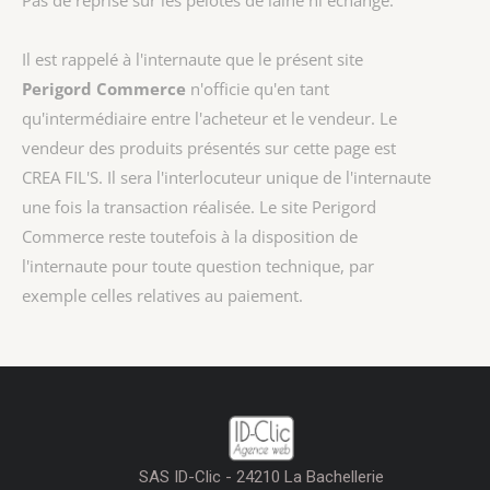
Pas de reprise sur les pelotes de laine ni échange.
Il est rappelé à l'internaute que le présent site
Perigord Commerce
n'officie qu'en tant
qu'intermédiaire entre l'acheteur et le vendeur. Le
vendeur des produits présentés sur cette page est
CREA FIL'S
. Il sera l'interlocuteur unique de l'internaute
une fois la transaction réalisée. Le site Perigord
Commerce reste toutefois à la disposition de
l'internaute pour toute question technique, par
exemple celles relatives au paiement.
SAS ID-Clic - 24210 La Bachellerie