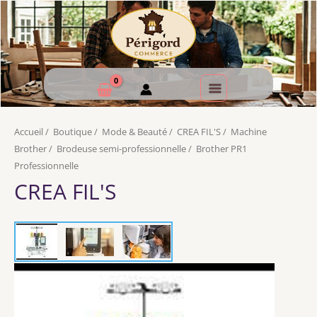
Accueil
/
Boutique
/
Mode & Beauté
/
CREA FIL'S
/
Machine
Brother
/
Brodeuse semi-professionnelle
/
Brother PR1
Professionnelle
CREA FIL'S