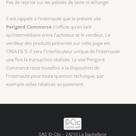
Pas de reprise sur les pelotes de laine ni échange.
Il est rappelé à l'internaute que le présent site
Perigord Commerce
n'officie qu'en tant
qu'intermédiaire entre l'acheteur et le vendeur. Le
vendeur des produits présentés sur cette page est
CREA FIL'S
. Il sera l'interlocuteur unique de l'internaute
une fois la transaction réalisée. Le site Perigord
Commerce reste toutefois à la disposition de
l'internaute pour toute question technique, par
exemple celles relatives au paiement.
SAS ID-Clic - 24210 La Bachellerie