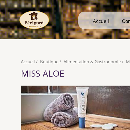
Accueil
Accueil
Co
Co
Accueil
/
Boutique
/
Alimentation & Gastronomie
/
M
MISS ALOE