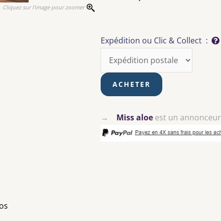
Cliquez sur l'image pour zoomer
Expédition ou Clic & Collect :
→
Miss aloe
est un annonceu
ros