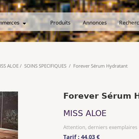
Produits
Produits
Annonces
Annonces
Recher
Recher
mmerces
mmerces
ISS ALOE
/
SOINS SPECIFIQUES
/
Forever Sérum Hydratant
Forever Sérum 
MISS ALOE
Attention, derniers exemplaires
Tarif : 44,03 €