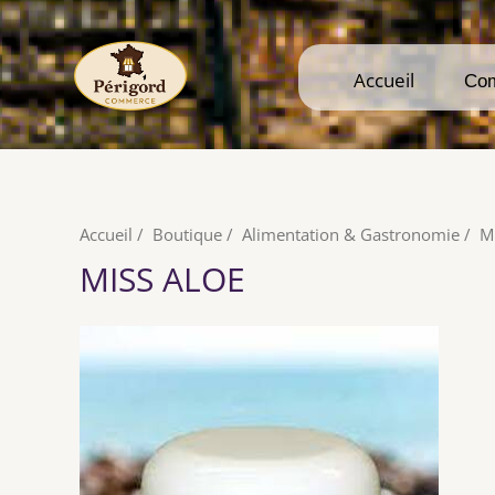
Accueil
Accueil
Co
Co
Accueil
/
Boutique
/
Alimentation & Gastronomie
/
M
MISS ALOE