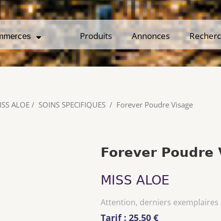
Produits
Produits
Annonces
Annonces
Recher
Recher
mmerces
mmerces
ISS ALOE
/
SOINS SPECIFIQUES
/
Forever Poudre Visage
Forever Poudre 
MISS ALOE
Attention, derniers exemplaires
Tarif : 25,50 €