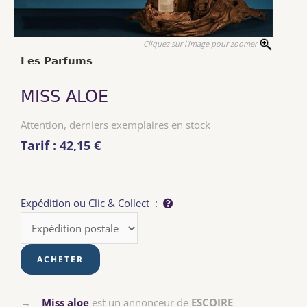
Cliquez sur l'image pour zoomer
Les Parfums
MISS ALOE
Attention, derniers exemplaires en stock
Tarif : 42,15 €
Expédition ou Clic & Collect :
→
Miss aloe
est un annonceur de
ESCOIRE