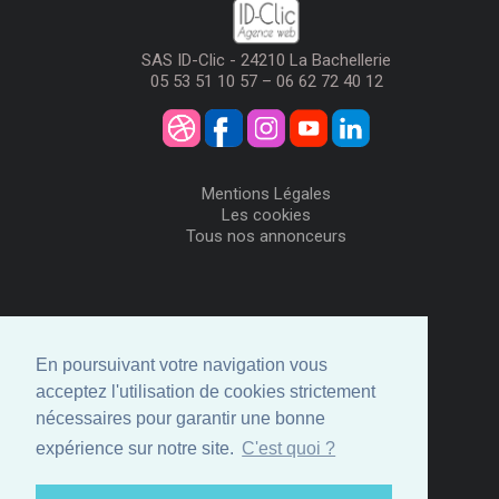
SAS ID-Clic - 24210 La Bachellerie
05 53 51 10 57 – 06 62 72 40 12
Mentions Légales
Les cookies
Tous nos annonceurs
Visiteurs
Me Connecter
En poursuivant votre navigation vous
Créer mon Compte
acceptez l'utilisation de cookies strictement
Annonceurs
nécessaires pour garantir une bonne
Comment ça marche
expérience sur notre site.
C'est quoi ?
Créer ma page
Espace privé