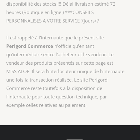
disponibilité des stocks !!! Délai livraison estimé 72
heures (Boutique en ligne ) ***CONSEILS
PERSONNALISES A VOTRE SERVICE 7jours/7
Il est rappelé à l'internaute que le présent site
Perigord Commerce
n'officie qu'en tant
qu'intermédiaire entre l'acheteur et le vendeur. Le
vendeur des produits présentés sur cette page est
MISS ALOE
. Il sera l'interlocuteur unique de l'internaute
une fois la transaction réalisée. Le site Perigord
Commerce reste toutefois à la disposition de
l'internaute pour toute question technique, par
exemple celles relatives au paiement.