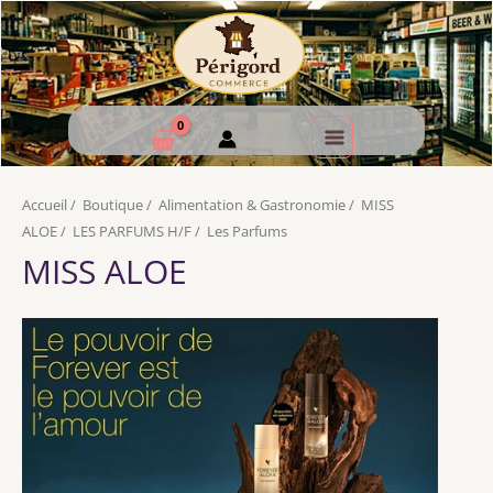
Accueil
/
Boutique
/
Alimentation & Gastronomie
/
MISS
ALOE
/
LES PARFUMS H/F
/
Les Parfums
MISS ALOE