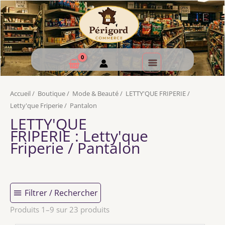
Accueil
/
Boutique
/
Mode & Beauté
/
LETTY'QUE FRIPERIE
/
Letty'que Friperie
/
Pantalon
LETTY'QUE
FRIPERIE
: Letty'que
Friperie / Pantalon
Filtrer / Rechercher
Produits 1–9 sur 23 produits