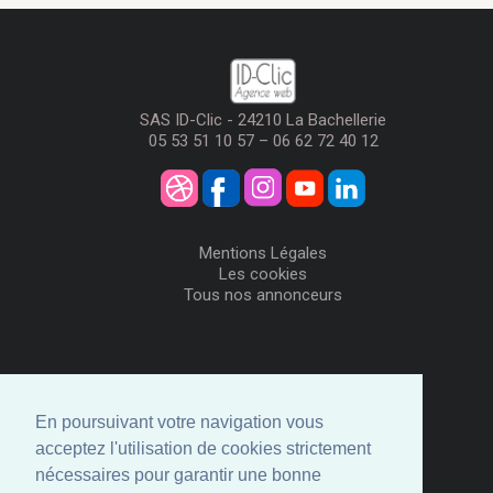
SAS ID-Clic - 24210 La Bachellerie
05 53 51 10 57 – 06 62 72 40 12
Mentions Légales
Les cookies
Tous nos annonceurs
Visiteurs
Me Connecter
En poursuivant votre navigation vous
Créer mon Compte
acceptez l'utilisation de cookies strictement
Annonceurs
nécessaires pour garantir une bonne