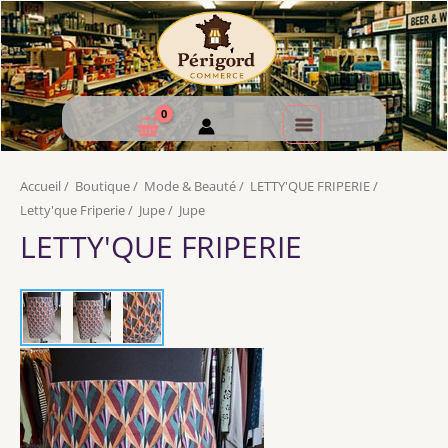
Accueil
/
Boutique
/
Mode & Beauté
/
LETTY'QUE FRIPERIE
/
Letty'que Friperie
/
Jupe
/
Jupe
LETTY'QUE FRIPERIE