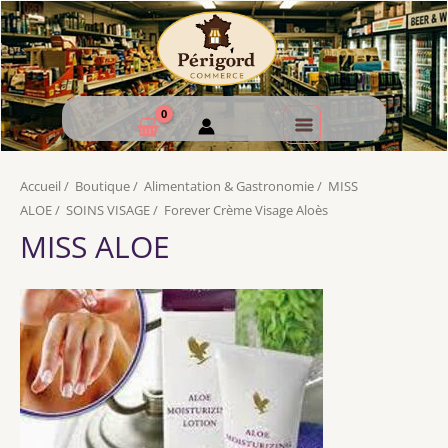
Accueil
/
Boutique
/
Alimentation & Gastronomie
/
MISS
ALOE
/
SOINS VISAGE
/
Forever Crème Visage Aloès
MISS ALOE