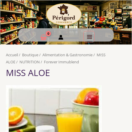
Accueil
/
Boutique
/
Alimentation & Gastronomie
/
MISS
ALOE
/
NUTRITION
/
Forever Immublend
MISS ALOE