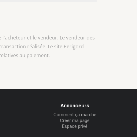
e l'acheteur et le vendeur. Le vendeur des
 transaction réalisée. Le site Perigord
relatives au paiement.
Annonceurs
Comment ça marche
Créer ma page
Espace privé