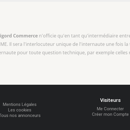
rigord Commerce
n'officie qu'en tant qu'intermédiaire entr
MME
. Il sera l'interlocuteur unique de l'internaute une fois la
ternaute pour toute question technique, par exemple celles 
Visiteurs
Mentions Légales
Me Connecter
Les cookies
Créer mon Compte
Tous nos annonceurs