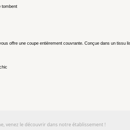
ne tombent
 vous offre une coupe entièrement couvrante. Conçue dans un tissu lis
chic
e, venez le découvrir dans notre établissement !