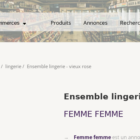
Produits
Produits
Annonces
Annonces
Recher
Recher
mmerces
mmerces
/
lingerie
/
Ensemble lingerie - vieux rose
Ensemble lingeri
FEMME FEMME
→
Femme femme
est un ann