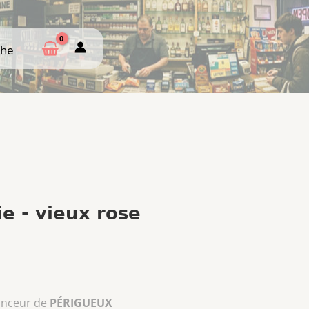
che
che
e - vieux rose
onceur de
PÉRIGUEUX