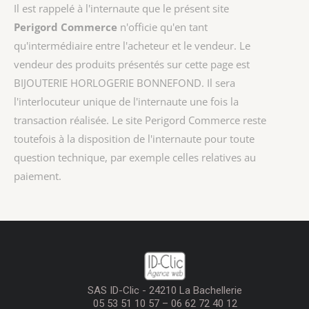
Il est rappelé à l'internaute que le présent site
Perigord Commerce
n'officie qu'en tant
qu'intermédiaire entre l'acheteur et le vendeur. Le
vendeur des produits présentés sur cette page est
BIJOUTERIE HORLOGERIE BONNEFOND
. Il sera
l'interlocuteur unique de l'internaute une fois la
transaction réalisée. Le site Perigord Commerce reste
toutefois à la disposition de l'internaute pour toute
question technique, par exemple celles relatives au
paiement.
SAS ID-Clic - 24210 La Bachellerie
05 53 51 10 57 – 06 62 72 40 12