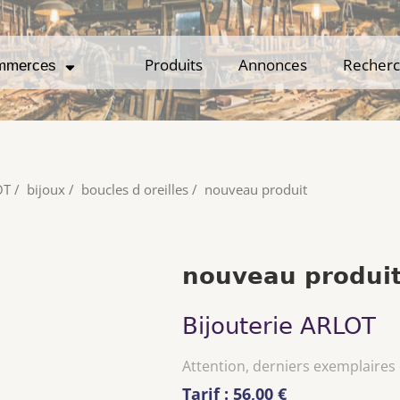
Produits
Produits
Annonces
Annonces
Recher
Recher
mmerces
mmerces
OT
/
bijoux
/
boucles d oreilles
/
nouveau produit
nouveau produi
Bijouterie ARLOT
Attention, derniers exemplaires
Tarif : 56,00 €