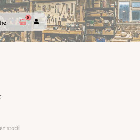
che
che
t
 en stock