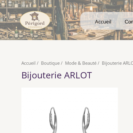
Accueil
Accueil
Co
Co
Accueil
/
Boutique
/
Mode & Beauté
/
Bijouterie ARL
Bijouterie ARLOT