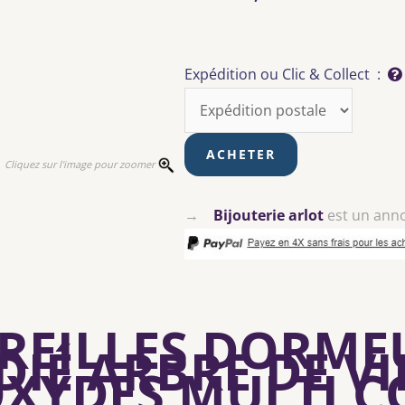
Expédition ou Clic & Collect :
Cliquez sur l'image pour zoomer
→
Bijouterie arlot
est un ann
REILLES DORME
IÉ ARBRE DE V
OXYDES MULTI 