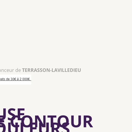
onceur de
TERRASSON-LAVILLEDIEU
USE
IE CONTOUR
COULEURS