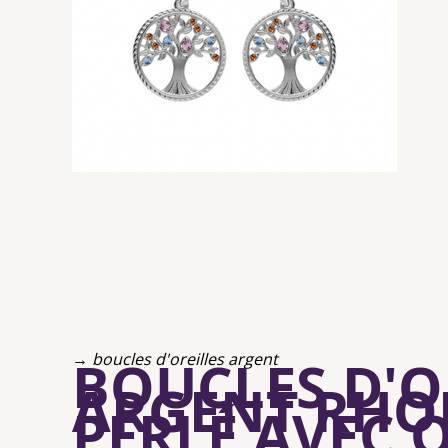
→ boucles d'oreilles argent
BOUCLES D'O
ARGENT RHOD
PERLÉ AVEC 