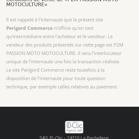
MOTOCULTURE»
Il est rappelé à l'internaute que le présent site
Perigord Commerce
n'officie qu'en tant
qu'intermédiaire entre l'acheteur et le vendeur. Le
vendeur des produits présentés sur cette page est
P2M
PASSION MOTO MOTOCULTURE
. Il sera l'interlocuteur
unique de l'internaute une fois la transaction réalisée.
Le site Perigord Commerce reste toutefois à la
disposition de l'internaute pour toute question
technique, par exemple celles relatives au paiement.
SAS ID-Clic - 24210 La Bachellerie