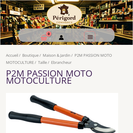
Accueil
/
Boutique
/
Maison & Jardin
/
P2M PASSION MOTO
MOTOCULTURE
/
Taille
/
Ebrancheur
P2M PASSION MOTO
MOTOCULTURE