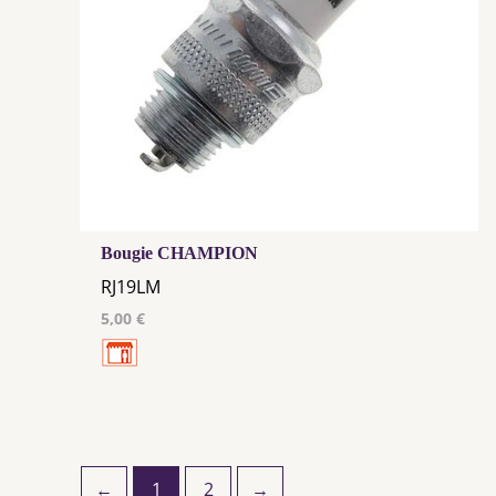
Bougie CHAMPION
RJ19LM
5,00 €
←
1
2
→