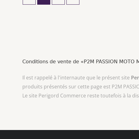
Conditions de vente de «P2M PASSION MOT
Il est rappelé à l'internaute que le présent site
Pe
produits présentés sur cette page est
P2M PASS
Le site Perigord Commerce reste toutefois à la di