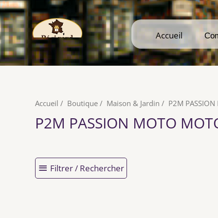
Accueil
Accueil
Co
Co
Accueil
/
Boutique
/
Maison & Jardin
/
P2M PASSION
P2M PASSION MOTO MOT
Filtrer / Rechercher