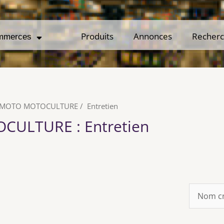
Produits
Produits
Annonces
Annonces
Recher
Recher
mmerces
mmerces
 MOTO MOTOCULTURE
/
Entretien
OCULTURE
: Entretien