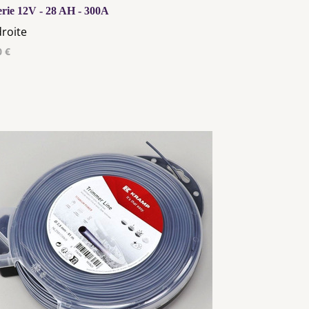
erie 12V - 28 AH - 300A
droite
0 €