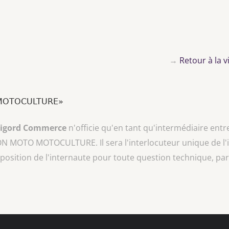
→
Retour à la
O MOTOCULTURE»
rigord Commerce
n'officie qu'en tant qu'intermédiaire entr
ION MOTO MOTOCULTURE
. Il sera l'interlocuteur unique de l
sposition de l'internaute pour toute question technique, par