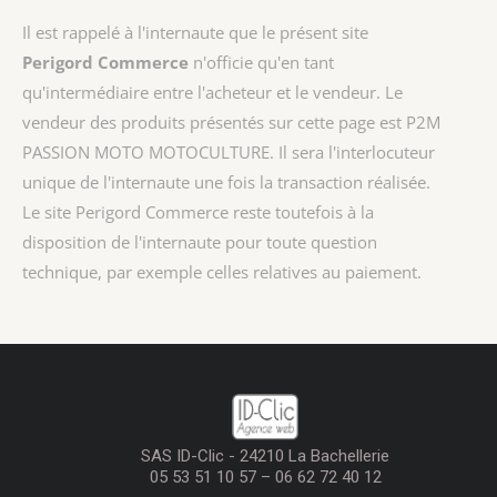
Il est rappelé à l'internaute que le présent site
Perigord Commerce
n'officie qu'en tant
qu'intermédiaire entre l'acheteur et le vendeur. Le
vendeur des produits présentés sur cette page est
P2M
PASSION MOTO MOTOCULTURE
. Il sera l'interlocuteur
unique de l'internaute une fois la transaction réalisée.
Le site Perigord Commerce reste toutefois à la
disposition de l'internaute pour toute question
technique, par exemple celles relatives au paiement.
SAS ID-Clic - 24210 La Bachellerie
05 53 51 10 57 – 06 62 72 40 12