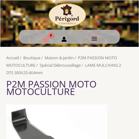
Accueil
/
Boutique
/
Maison & Jardin
/
P2M PASSION MOTO
MOTOCULTURE
/
Spécial Débrousaillage
/
LAME MULCHING 2
DTS 300X25.4X4mm
P2M PASSION MOTO
MOTOCULTURE