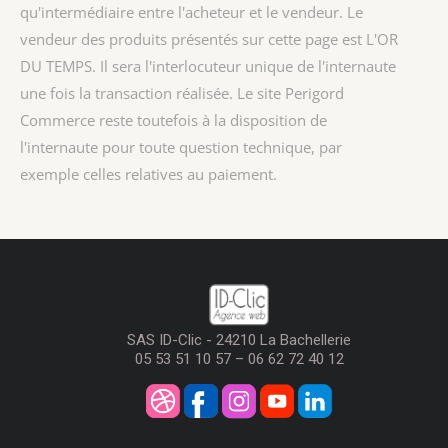
qu'intermédiaire entre l'acheteur et le vendeur. Le
vendeur des produits présentés sur cette page est
L'OR
DU TEMPS
. Il sera l'interlocuteur unique de l'internaute
une fois la transaction réalisée. Le site Perigord
Commerce reste toutefois à la disposition de
l'internaute pour toute question technique, par
exemple celles relatives au paiement.
SAS ID-Clic - 24210 La Bachellerie
05 53 51 10 57 – 06 62 72 40 12