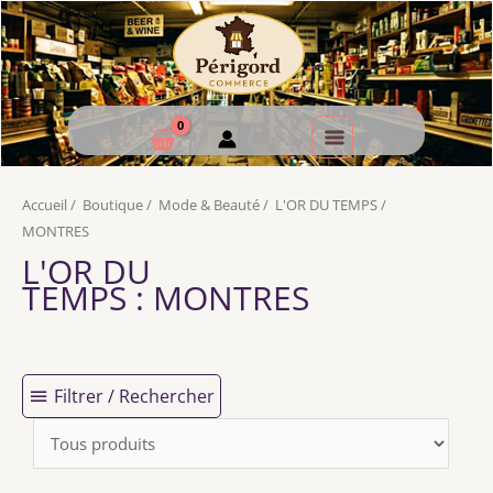
Accueil
/
Boutique
/
Mode & Beauté
/
L'OR DU TEMPS
/
MONTRES
L'OR DU
TEMPS
: MONTRES
Filtrer / Rechercher