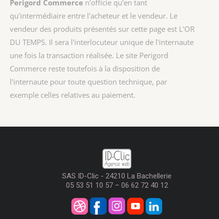
Perigord Commerce
n'officie qu'en tant
qu'intermédiaire entre l'acheteur et le vendeur. Le
vendeur des produits présentés sur cette page est
L'OR
DU TEMPS
. Il sera l'interlocuteur unique de l'internaute
une fois la transaction réalisée. Le site Perigord
Commerce reste toutefois à la disposition de
l'internaute pour toute question technique, par
exemple celles relatives au paiement.
SAS ID-Clic - 24210 La Bachellerie
05 53 51 10 57 – 06 62 72 40 12