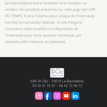
qu'intermédiaire entre l'acheteur et le vendeur. Le
vendeur des produits présentés sur cette page est
L'OR
DU TEMPS
. Il sera l'interlocuteur unique de l'internaute
une fois la transaction réalisée. Le site Perigord
Commerce reste toutefois à la disposition de
l'internaute pour toute question technique, par
exemple celles relatives au paiement.
SAS ID-Clic - 24210 La Bachellerie
05 53 51 10 57 – 06 62 72 40 12