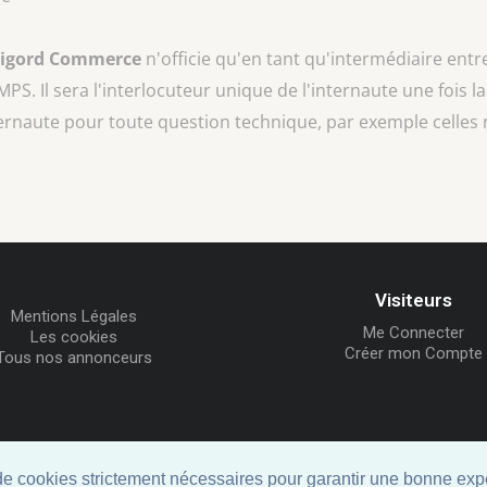
rigord Commerce
n'officie qu'en tant qu'intermédiaire entr
EMPS
. Il sera l'interlocuteur unique de l'internaute une fois l
ternaute pour toute question technique, par exemple celles 
Visiteurs
Mentions Légales
Me Connecter
Les cookies
Créer mon Compte
Tous nos annonceurs
© ID-Clic 2026 -
Propulsé par ID-Clic
 de cookies strictement nécessaires pour garantir une bonne expé