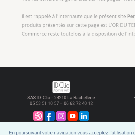
Il est rappelé à l'internaute que le présent site
Pe
produits présentés sur cette page est
L'OR DU T
Commerce reste toutefois à la disposition de l'in
SAS ID-Clic - 24210 La Bachellerie
05 53 51 10 57 – 06 62 72 40 12
En poursuivant votre navigation vous acceptez l'utilisation