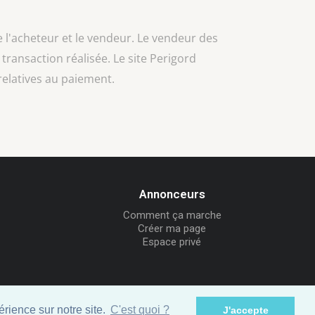
e l'acheteur et le vendeur. Le vendeur des
a transaction réalisée. Le site Perigord
relatives au paiement.
Annonceurs
Comment ça marche
Créer ma page
Espace privé
rience sur notre site.
C'est quoi ?
J'accepte