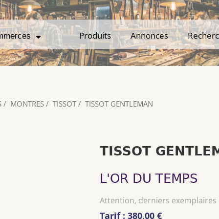
Produits
Produits
Annonces
Annonces
Recher
Recher
mmerces
mmerces
S
/
MONTRES
/
TISSOT
/
TISSOT GENTLEMAN
TISSOT GENTLE
L'OR DU TEMPS
Attention, derniers exemplaires
Tarif : 380,00 €