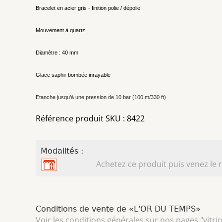
Bracelet en acier gris - finition polie / dépolie
Mouvement à quartz
Diamètre : 40 mm
Glace saphir bombée inrayable
Etanche jusqu’à une pression de 10 bar (100 m/330 ft)
Référence produit SKU : 8422
Modalités :
Achetez ce produit puis venez le r
Conditions de vente de «L'OR DU TEMPS»
Voir les conditions générales sur nos pages "vitri