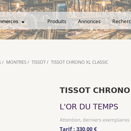
Produits
Produits
Annonces
Annonces
Recher
Recher
mmerces
mmerces
S
/
MONTRES
/
TISSOT
/
TISSOT CHRONO XL CLASSIC
TISSOT CHRONO 
L'OR DU TEMPS
Attention, derniers exemplaires
Tarif : 330,00 €