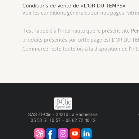
Conditions de vente de «L'OR DU TEMPS»
Voir les conditions générales sur nos pages "vitri
Il est rappelé à l'internaute que le présent site
Pe
produits présentés sur cette page est
L'OR DU T
Commerce reste toutefois à la disposition de l'in
SAS ID-Clic - 24210 La Bachellerie
05 53 51 10 57 – 06 62 72 40 12