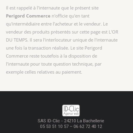
Il est rappelé à l'internaute que le présent site
Perigord Commerce
n'officie qu'en tant
qu'intermédiaire entre l'acheteur et le vendeur. Le
vendeur des produits présentés sur cette page est
L'OR
DU TEMPS
. Il sera l'interlocuteur unique de l'internaute
une fois la transaction réalisée. Le site Perigord
Commerce reste toutefois à la disposition de
l'internaute pour toute question technique, par
exemple celles relatives au paiement.
SAS ID-Clic - 24210 La Bachellerie
05 53 51 10 57 – 06 62 72 40 12