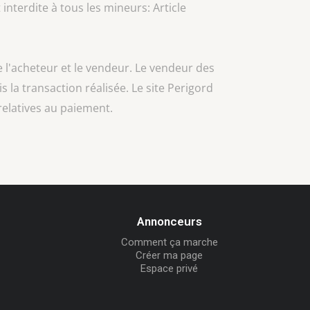
 interdite à tous les mineurs: Article
e l'acheteur et le vendeur. Le vendeur des
is la transaction réalisée. Le site Perigord
relatives au paiement.
Annonceurs
Comment ça marche
Créer ma page
Espace privé