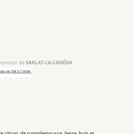
nonceur de
SARLAT-LA-CANÉDA
 citron, de pamplemousse, lierre, buis et