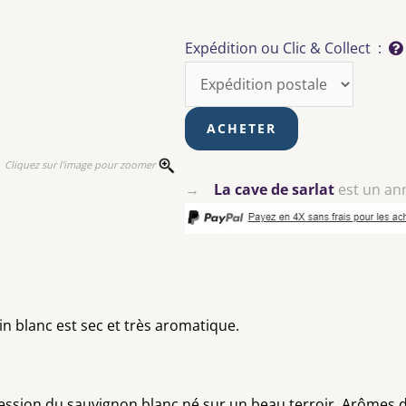
Expédition ou Clic & Collect :
Cliquez sur l'image pour zoomer
→
La cave de sarlat
est un an
vin blanc est sec et très aromatique.
ession du sauvignon blanc né sur un beau terroir. Arômes de