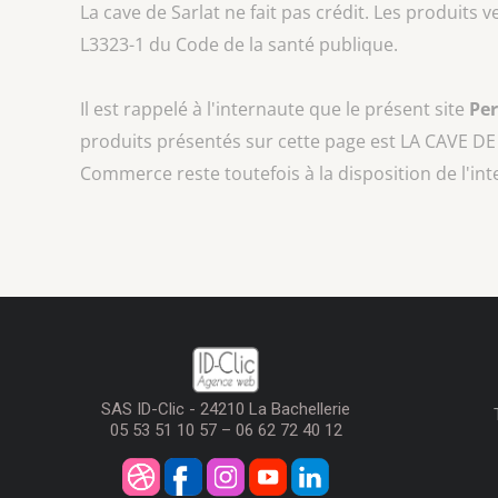
La cave de Sarlat ne fait pas crédit. Les produits 
L3323-1 du Code de la santé publique.
Il est rappelé à l'internaute que le présent site
Pe
produits présentés sur cette page est
LA CAVE DE
Commerce reste toutefois à la disposition de l'in
SAS ID-Clic - 24210 La Bachellerie
05 53 51 10 57 – 06 62 72 40 12