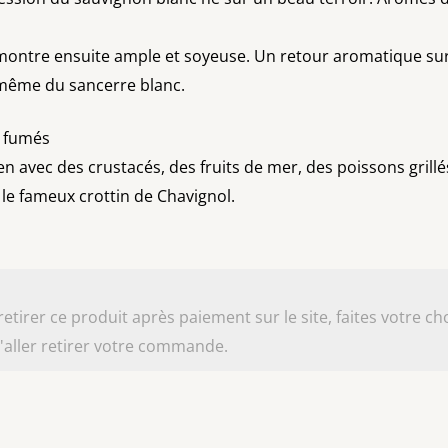
ontre ensuite ample et soyeuse. Un retour aromatique sur 
on même du sancerre blanc.
ns fumés
n avec des crustacés, des fruits de mer, des poissons gril
 le fameux crottin de Chavignol.
irer ce produit après paiement sur le site, faites votre cho
aller retirer votre commande.