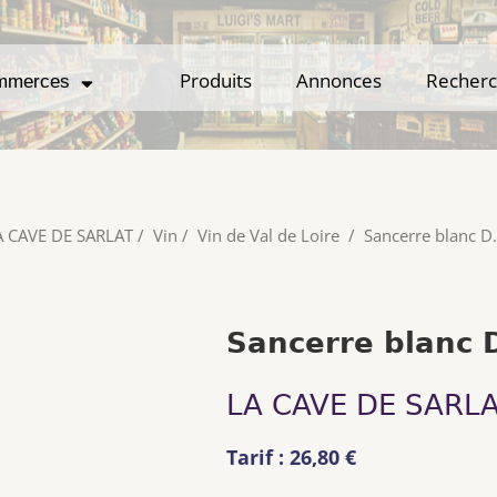
Produits
Produits
Annonces
Annonces
Recher
Recher
mmerces
mmerces
A CAVE DE SARLAT
/
Vin
/
Vin de Val de Loire
/
Sancerre blanc D.
Sancerre blanc D
LA CAVE DE SARL
Tarif : 26,80 €