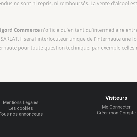
vendus ne sont ni repris, ni remboursés. La vente d'alcool est
rigord Commerce
n'officie qu'en tant qu'intermédiaire entr
 SARLAT
. Il sera l'interlocuteur unique de l'internaute une fo
ternaute pour toute question technique, par exemple celles 
Visiteurs
Mentions Légales
Me Connecter
Les cookies
Créer mon Compte
Tous nos annonceurs