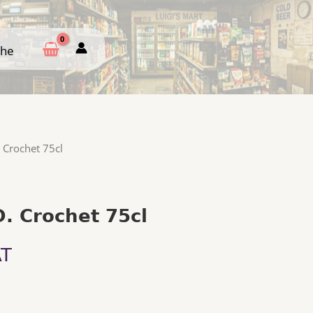
che
che
 Crochet 75cl
. Crochet 75cl
AT