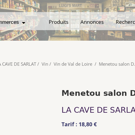
Produits
Produits
Annonces
Annonces
Recher
Recher
mmerces
mmerces
A CAVE DE SARLAT
/
Vin
/
Vin de Val de Loire
/
Menetou salon D
Menetou salon 
LA CAVE DE SARL
Tarif : 18,80 €