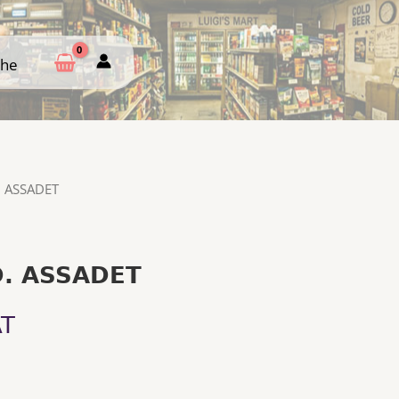
che
che
. ASSADET
D. ASSADET
AT