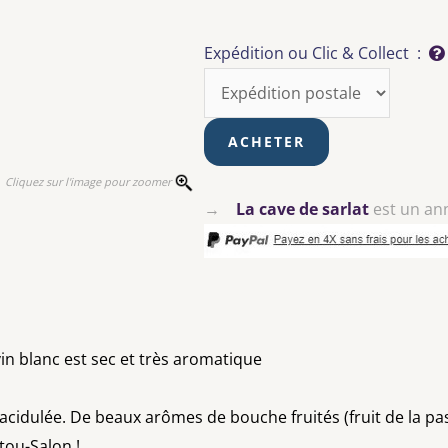
Expédition ou Clic & Collect :
Cliquez sur l'image pour zoomer
→
La cave de sarlat
est un an
vin blanc est sec et très aromatique
 acidulée. De beaux arômes de bouche fruités (fruit de la p
tou-Salon !