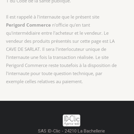
1 du Code de la santé publique.
Il est rappelé à l'internaute que le présent site
Perigord Commerce
n'officie qu'en tant
qu'intermédiaire entre l'acheteur et le vendeur. Le
vendeur des produits présentés sur cette page est
LA
CAVE DE SARLAT
. Il sera l'interlocuteur unique de
l'internaute une fois la transaction réalisée. Le site
Perigord Commerce reste toutefois à la disposition de
l'internaute pour toute question technique, par
exemple celles relatives au paiement.
SAS ID-Clic - 24210 La Bachellerie