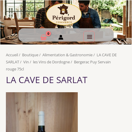
Accueil
/
Boutique
/
Alimentation & Gastronomie
/
LA CAVE DE
SARLAT
/
Vin
/
les Vins de Dordogne
/
Bergerac Puy Servain
rouge 75cl
LA CAVE DE SARLAT