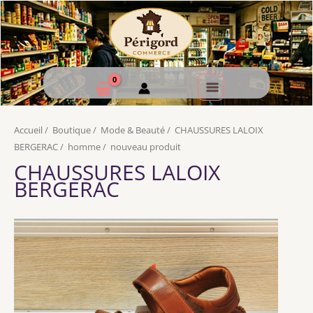
Accueil
/
Boutique
/
Mode & Beauté
/
CHAUSSURES LALOIX
BERGERAC
/
homme
/
nouveau produit
CHAUSSURES LALOIX
BERGERAC