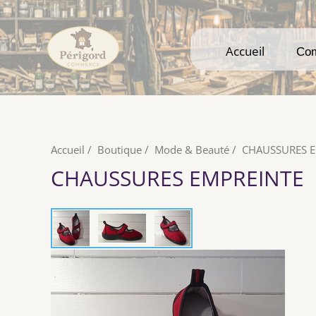
Accueil
Accueil
Co
Co
Accueil
/
Boutique
/
Mode & Beauté
/
CHAUSSURES E
CHAUSSURES EMPREINTE