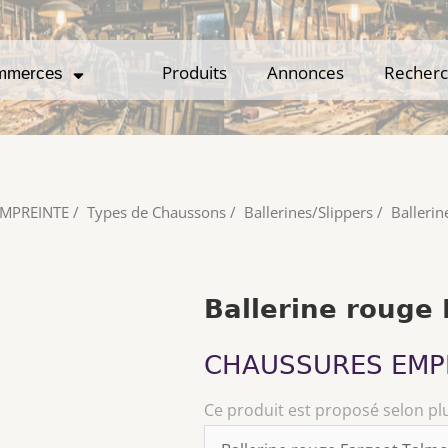
Produits
Produits
Annonces
Annonces
Recher
Recher
mmerces
mmerces
MPREINTE
/
Types de Chaussons
/
Ballerines/Slippers
/
Balleri
Ballerine rouge
CHAUSSURES EMP
Ce produit est proposé selon pl