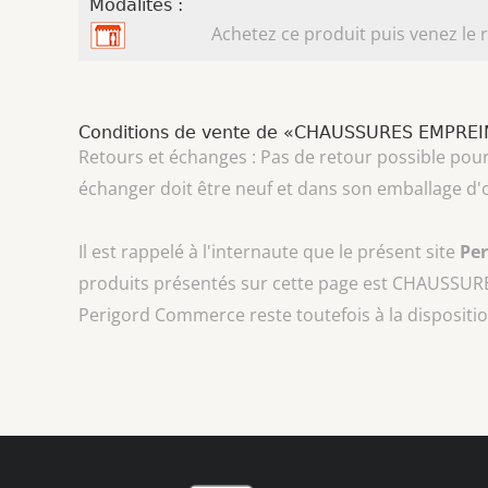
Modalités :
Achetez ce produit puis venez le r
Conditions de vente de «CHAUSSURES EMPRE
Retours et échanges : Pas de retour possible pour 
échanger doit être neuf et dans son emballage d'o
Il est rappelé à l'internaute que le présent site
Pe
produits présentés sur cette page est
CHAUSSURE
Perigord Commerce reste toutefois à la dispositio