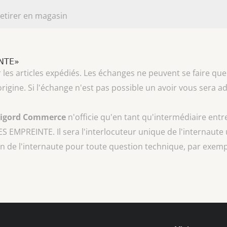
etirer en magasin
INTE»
les articles expédiés. Les échanges ne peuvent se faire que
rigine. Si l'échange n'est pas possible un avoir vous sera
rigord Commerce
n'officie qu'en tant qu'intermédiaire entr
S EMPREINTE
. Il sera l'interlocuteur unique de l'internaute 
n de l'internaute pour toute question technique, par exempl