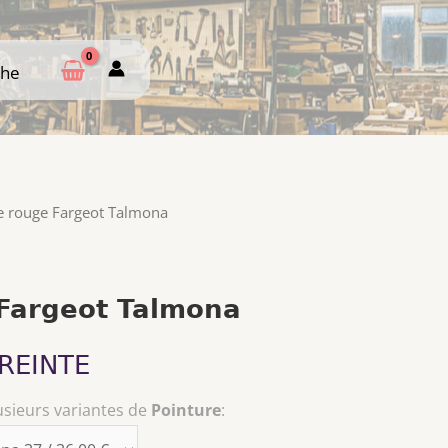
che
che
ne rouge Fargeot Talmona
 Fargeot Talmona
REINTE
usieurs variantes de
Pointure
: