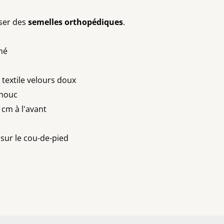
iser des
semelles orthopédiques
.
mé
 textile velours doux
chouc
5 cm à l'avant
 sur le cou-de-pied