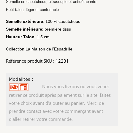
Semelle en caoutchouc, ultrasouple et antidérapante.
Petit talon, léger et confortable.
Semelle extérieure
: 100 % caoutchouc
Semelle intérieure
: première tissu
Hauteur Talon
: 1.5 cm
Collection La Maison de l'Espadrille
Référence produit SKU : 12231
Modalités :
Nous vous livrons ou vous venez
retirer ce produit après paiement sur le site, faites
votre choix avant d’ajouter au panier. Merci de
prendre contact avec votre commerçant avant
d'aller retirer votre commande.