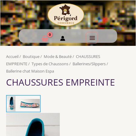
Accueil
/
Boutique
/
Mode & Beauté
/
CHAUSSURES
EMPREINTE
/
Types de Chaussons
/
Ballerines/Slippers
/
Ballerine chat Maison Espa
CHAUSSURES EMPREINTE