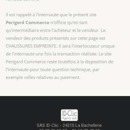
Il est rappelé à l'internaute que le présent site
Perigord Commerce
n'officie qu'en tant
qu'intermédiaire entre l'acheteur et le vendeur. Le
vendeur des produits présentés sur cette page est
CHAUSSURES EMPREINTE
. Il sera l'interlocuteur unique
de l'internaute une fois la transaction réalisée. Le site
Perigord Commerce reste toutefois à la disposition de
l'internaute pour toute question technique, par
exemple celles relatives au paiement.
SAS ID-Clic - 24210 La Bachellerie