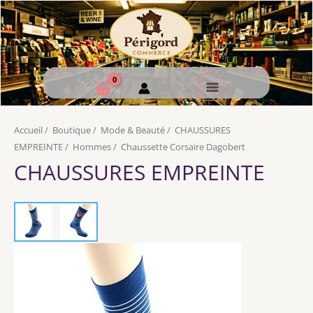
Accueil
/
Boutique
/
Mode & Beauté
/
CHAUSSURES
EMPREINTE
/
Hommes
/
Chaussette Corsaire Dagobert
CHAUSSURES EMPREINTE