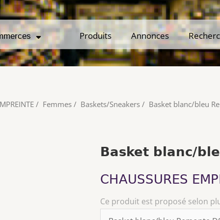
Produits
Produits
Annonces
Annonces
Recher
Recher
mmerces
mmerces
MPREINTE
/
Femmes
/
Baskets/Sneakers
/
Basket blanc/bleu 
Basket blanc/b
CHAUSSURES EMP
Ce produit est proposé selon pl