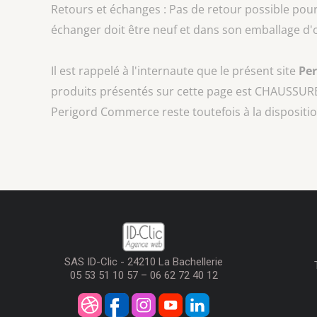
Retours et échanges : Pas de retour possible pour 
échanger doit être neuf et dans son emballage d'o
Il est rappelé à l'internaute que le présent site
Pe
produits présentés sur cette page est
CHAUSSURE
Perigord Commerce reste toutefois à la dispositio
SAS ID-Clic - 24210 La Bachellerie
05 53 51 10 57 – 06 62 72 40 12