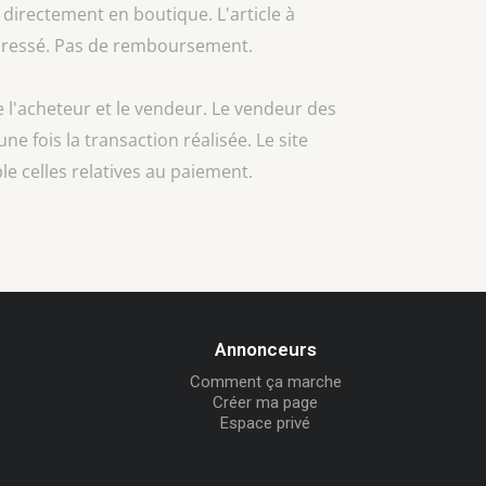
 directement en boutique. L'article à
 adressé. Pas de remboursement.
e l'acheteur et le vendeur. Le vendeur des
une fois la transaction réalisée. Le site
e celles relatives au paiement.
Annonceurs
Comment ça marche
Créer ma page
Espace privé