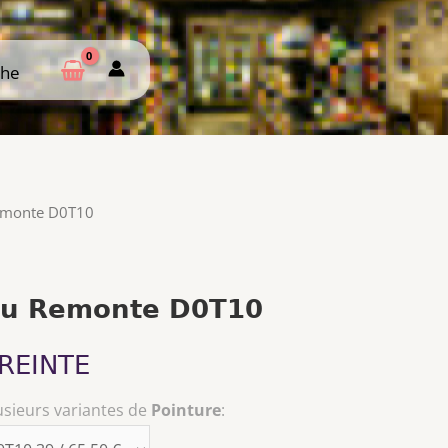
che
che
Remonte D0T10
leu Remonte D0T10
REINTE
usieurs variantes de
Pointure
: