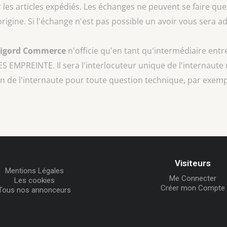
les articles expédiés. Les échanges ne peuvent se faire que
rigine. Si l'échange n'est pas possible un avoir vous sera
rigord Commerce
n'officie qu'en tant qu'intermédiaire entr
S EMPREINTE
. Il sera l'interlocuteur unique de l'internaute 
n de l'internaute pour toute question technique, par exempl
Visiteurs
Mentions Légales
Me Connecter
Les cookies
Créer mon Compte
Tous nos annonceurs