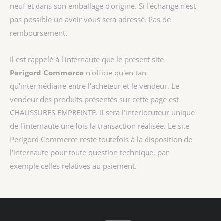
neuf et dans son emballage d'origine. Si l'échange n'est
pas possible un avoir vous sera adressé. Pas de
remboursement.
Il est rappelé à l'internaute que le présent site
Perigord Commerce
n'officie qu'en tant
qu'intermédiaire entre l'acheteur et le vendeur. Le
vendeur des produits présentés sur cette page est
CHAUSSURES EMPREINTE
. Il sera l'interlocuteur unique
de l'internaute une fois la transaction réalisée. Le site
Perigord Commerce reste toutefois à la disposition de
l'internaute pour toute question technique, par
exemple celles relatives au paiement.