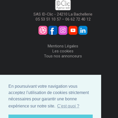
SAS ID-Clic - 24210 La Bachellerie
05 53 51 10 57 – 06 62 72 40 12
Mentions Légales
Les cookies
Tous nos annonceurs
Visiteurs
Me Connecter
En poursuivant votre navigation vous
Créer mon Compte
acceptez l'utilisation de cookies strictement
Annonceurs
nécessaires pour garantir une bonne
Comment ça marche
expérience sur notre site.
C'est quoi ?
Créer ma page
Espace privé