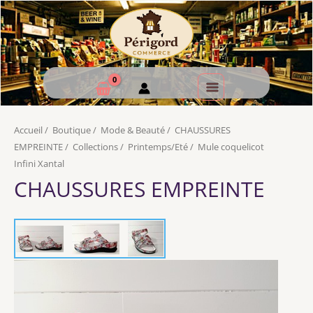
Accueil
/
Boutique
/
Mode & Beauté
/
CHAUSSURES
EMPREINTE
/
Collections
/
Printemps/Eté
/
Mule coquelicot
Infini Xantal
CHAUSSURES EMPREINTE