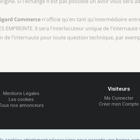
rigine. Si l'échange n'est pas possible un avoir vous sera
rigord Commerce
n'officie qu'en tant qu'intermédiaire entr
S EMPREINTE
. Il sera l'interlocuteur unique de l'internaute 
n de l'internaute pour toute question technique, par exempl
Visiteurs
Mentions Légales
Me Connecter
Les cookies
Créer mon Compte
Tous nos annonceurs
© ID-Clic 2026 -
Propulsé par ID-Clic