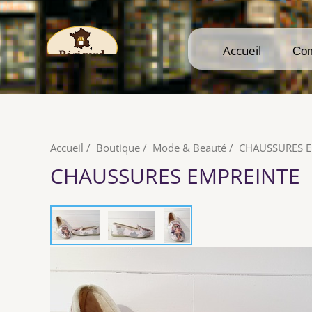
Accueil
Accueil
Co
Co
Accueil
/
Boutique
/
Mode & Beauté
/
CHAUSSURES E
CHAUSSURES EMPREINTE