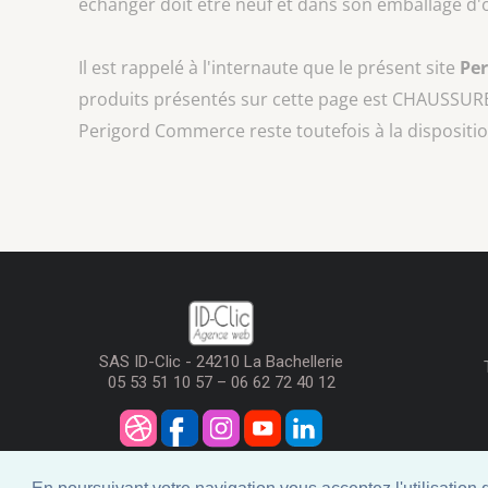
échanger doit être neuf et dans son emballage d'o
Il est rappelé à l'internaute que le présent site
Pe
produits présentés sur cette page est
CHAUSSURE
Perigord Commerce reste toutefois à la dispositio
SAS ID-Clic - 24210 La Bachellerie
05 53 51 10 57 – 06 62 72 40 12