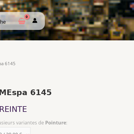
che
che
pa 6145
 MEspa 6145
REINTE
usieurs variantes de
Pointure
: