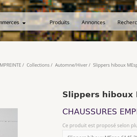
Produits
Produits
Annonces
Annonces
Recher
Recher
mmerces
mmerces
MPREINTE
/
Collections
/
Automne/Hiver
/
Slippers hiboux MEs
Slippers hiboux
CHAUSSURES EMP
Ce produit est proposé selon pl