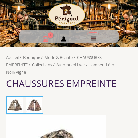
Accueil
/
Boutique
/
Mode & Beauté
/
CHAUSSURES
EMPREINTE
/
Collections
/
Automne/Hiver
/
Lambert Létol
Noir/Vigne
CHAUSSURES EMPREINTE