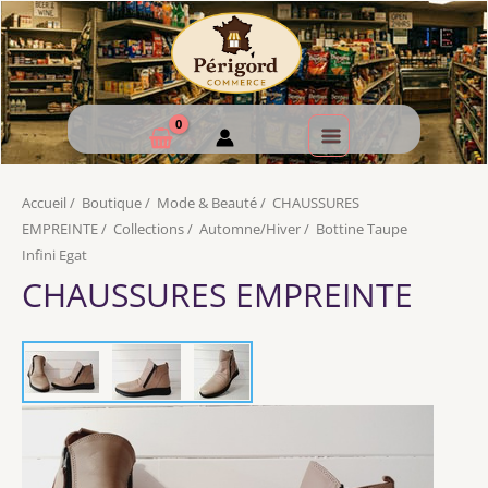
Accueil
/
Boutique
/
Mode & Beauté
/
CHAUSSURES
EMPREINTE
/
Collections
/
Automne/Hiver
/
Bottine Taupe
Infini Egat
CHAUSSURES EMPREINTE