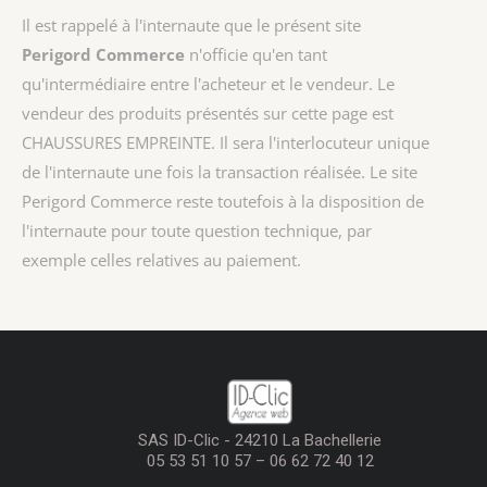
Il est rappelé à l'internaute que le présent site
Perigord Commerce
n'officie qu'en tant
qu'intermédiaire entre l'acheteur et le vendeur. Le
vendeur des produits présentés sur cette page est
CHAUSSURES EMPREINTE
. Il sera l'interlocuteur unique
de l'internaute une fois la transaction réalisée. Le site
Perigord Commerce reste toutefois à la disposition de
l'internaute pour toute question technique, par
exemple celles relatives au paiement.
SAS ID-Clic - 24210 La Bachellerie
05 53 51 10 57 – 06 62 72 40 12