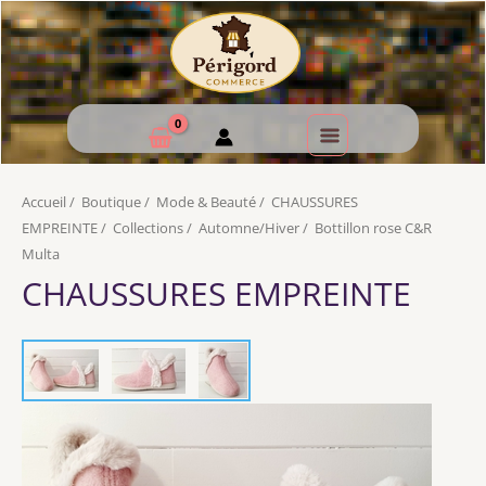
Accueil
/
Boutique
/
Mode & Beauté
/
CHAUSSURES
EMPREINTE
/
Collections
/
Automne/Hiver
/
Bottillon rose C&R
Multa
CHAUSSURES EMPREINTE