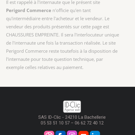
Il est rappelé à l'internaute que le présent site
Perigord Commerce
n'officie qu'en tant
qu'intermédiaire entre l'acheteur et le vendeur. Le
vendeur des produits présentés sur cette page est
CHAUSSURES EMPREINTE
. Il sera l'interlocuteur unique
de l'internaute une fois la transaction réalisée. Le site
Perigord Commerce reste toutefois à la disposition de
l'internaute pour toute question technique, par
exemple celles relatives au paiement.
SAS ID-Clic - 24210 La Bachellerie
05 53 51 10 57 – 06 62 72 40 12