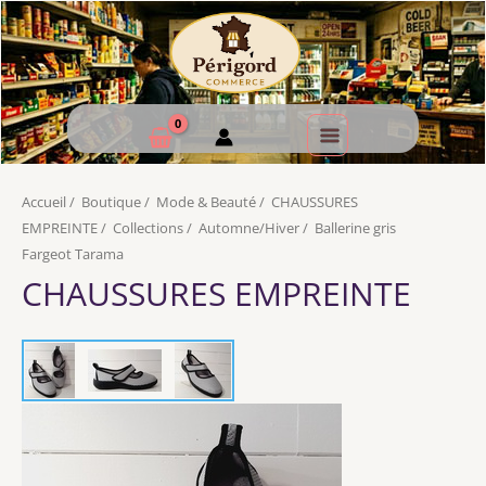
Accueil
/
Boutique
/
Mode & Beauté
/
CHAUSSURES
EMPREINTE
/
Collections
/
Automne/Hiver
/
Ballerine gris
Fargeot Tarama
CHAUSSURES EMPREINTE