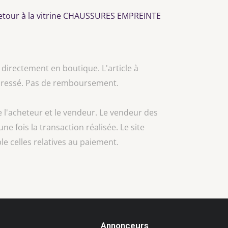
etour à la vitrine CHAUSSURES EMPREINTE
 directement en boutique. L'article à
 adressé. Pas de remboursement.
e l'acheteur et le vendeur. Le vendeur des
une fois la transaction réalisée. Le site
e celles relatives au paiement.
Annonceurs