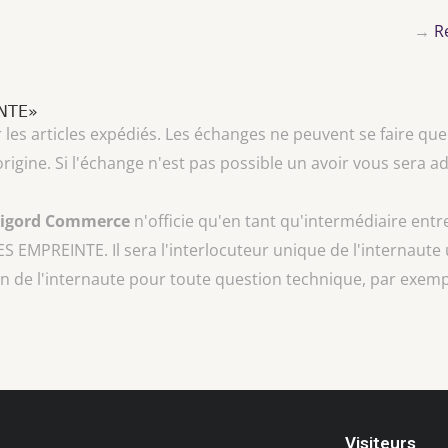
→
R
INTE»
les articles expédiés. Les échanges ne peuvent se faire que
rigine. Si l'échange n'est pas possible un avoir vous sera
rigord Commerce
n'officie qu'en tant qu'intermédiaire entr
S EMPREINTE
. Il sera l'interlocuteur unique de l'internaute 
n de l'internaute pour toute question technique, par exempl
Visiteurs