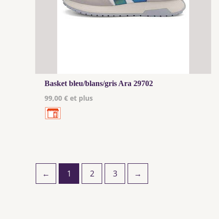
Basket bleu/blans/gris Ara 29702
99,00 € et plus
←
1
2
3
→