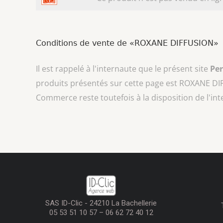
Conditions de vente de «ROXANE DIFFUSION»
Il est rappelé à l'internaute que le présent site
Pe
produits présentés sur cette page est
ROXANE DI
Commerce reste toutefois à la disposition de l'in
SAS ID-Clic - 24210 La Bachellerie
05 53 51 10 57 – 06 62 72 40 12