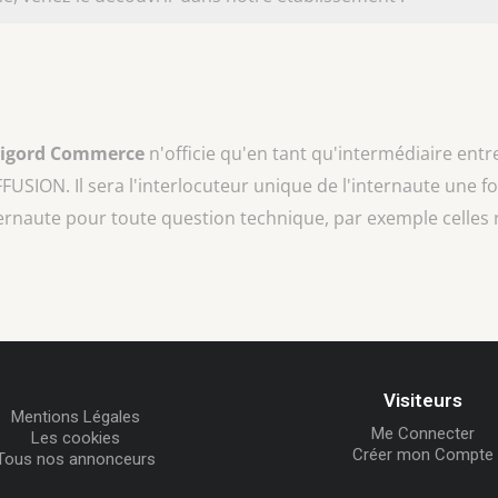
rigord Commerce
n'officie qu'en tant qu'intermédiaire entr
FFUSION
. Il sera l'interlocuteur unique de l'internaute une fo
ternaute pour toute question technique, par exemple celles 
Visiteurs
Mentions Légales
Me Connecter
Les cookies
Créer mon Compte
Tous nos annonceurs