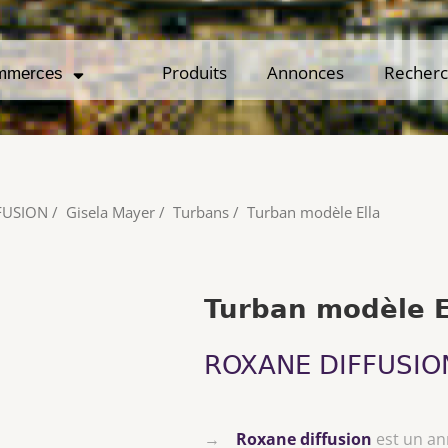
Produits
Produits
Annonces
Annonces
Recher
Recher
mmerces
mmerces
FUSION
/
Gisela Mayer
/
Turbans
/
Turban modèle Ella
Turban modèle E
ROXANE DIFFUSIO
→
Roxane diffusion
est un a