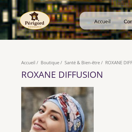
Accueil
Accueil
Co
Co
Accueil
/
Boutique
/
Santé & Bien-être
/
ROXANE DIF
ROXANE DIFFUSION