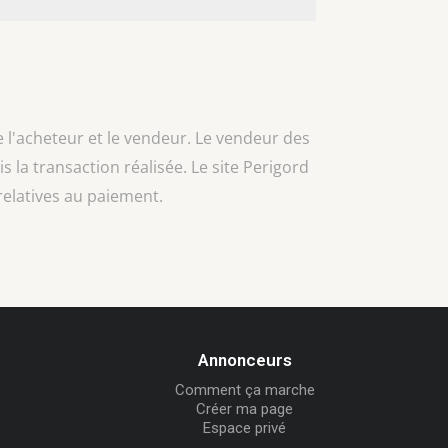
e l'acheteur et le vendeur. Le vendeur des
is la transaction réalisée. Le site Perigord
relatives au paiement.
Annonceurs
Comment ça marche
Créer ma page
Espace privé