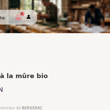
che
che
à la mûre bio
N
nnonceur de
BERGERAC