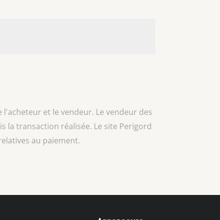
e l'acheteur et le vendeur. Le vendeur des
is la transaction réalisée. Le site Perigord
relatives au paiement.