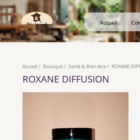
Accueil
Accueil
Co
Co
Accueil
/
Boutique
/
Santé & Bien-être
/
ROXANE DIF
ROXANE DIFFUSION