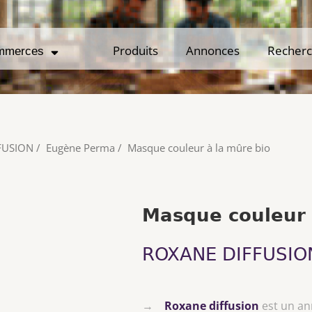
Produits
Produits
Annonces
Annonces
Recher
Recher
mmerces
mmerces
FUSION
/
Eugène Perma
/
Masque couleur à la mûre bio
Masque couleur 
ROXANE DIFFUSIO
→
Roxane diffusion
est un a