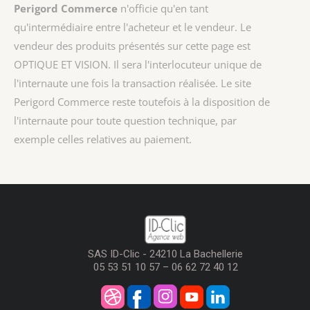
Perigord Commerce
n'officie qu'en tant
qu'intermédiaire entre l'acheteur et le vendeur. Le
vendeur des produits présentés sur cette page est
OPTIQUE ET VISION
. Il sera l'interlocuteur unique de
l'internaute une fois la transaction réalisée. Le site
Perigord Commerce reste toutefois à la disposition de
l'internaute pour toute question technique, par
exemple celles relatives au paiement.
SAS ID-Clic - 24210 La Bachellerie
05 53 51 10 57 – 06 62 72 40 12