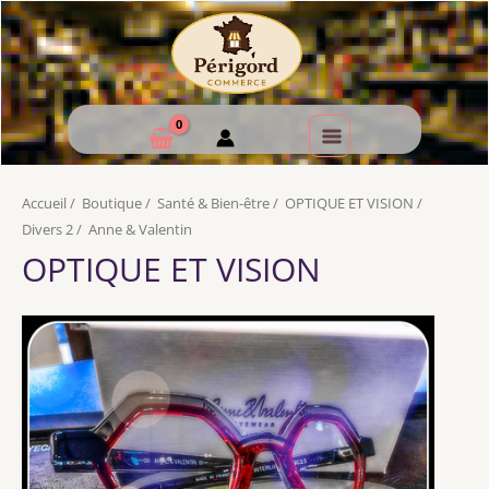
Accueil
/
Boutique
/
Santé & Bien-être
/
OPTIQUE ET VISION
/
Divers 2
/
Anne & Valentin
OPTIQUE ET VISION