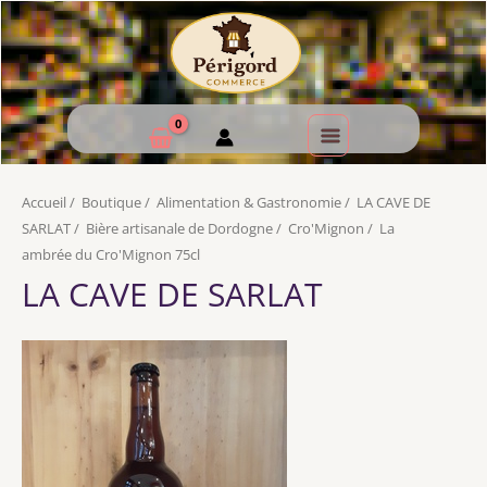
Accueil
/
Boutique
/
Alimentation & Gastronomie
/
LA CAVE DE
SARLAT
/
Bière artisanale de Dordogne
/
Cro'Mignon
/
La
ambrée du Cro'Mignon 75cl
LA CAVE DE SARLAT