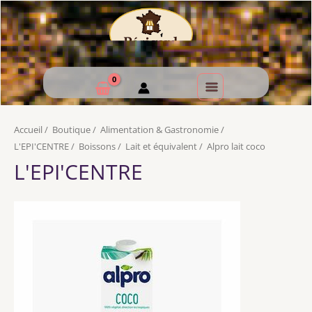
Accueil
/
Boutique
/
Alimentation & Gastronomie
/
L'EPI'CENTRE
/
Boissons
/
Lait et équivalent
/
Alpro lait coco
L'EPI'CENTRE